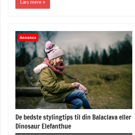
Læs mere
Alle
anmeldelser
og artikler
Annonce
De bedste stylingtips til din Balaclava eller
Dinosaur Elefanthue