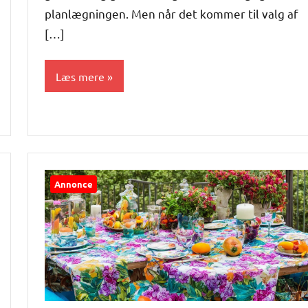
planlægningen. Men når det kommer til valg af
[…]
Læs mere
Alle
anmeldelser
og artikler
Annonce