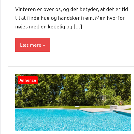
Vinteren er over os, og det betyder, at det er tid
til at finde hue og handsker frem. Men hvorfor
nøjes med en kedelig og […]
Læs mere
Alle
anmeldelser
og artikler
Annonce