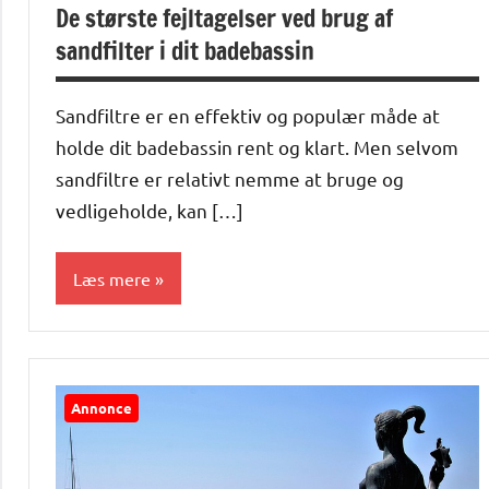
De største fejltagelser ved brug af
sandfilter i dit badebassin
Sandfiltre er en effektiv og populær måde at
holde dit badebassin rent og klart. Men selvom
sandfiltre er relativt nemme at bruge og
vedligeholde, kan […]
Læs mere
Alle
anmeldelser
og artikler
Annonce