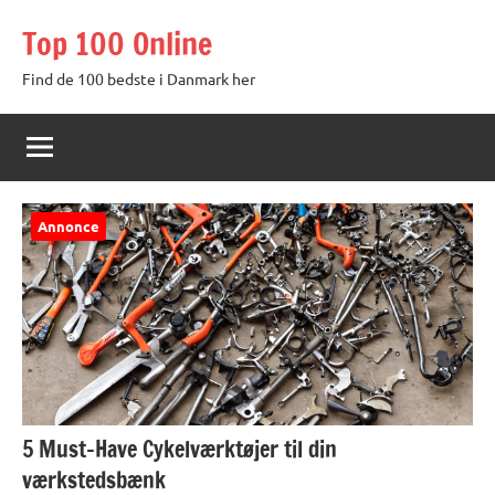
Videre
Top 100 Online
til
indhold
Find de 100 bedste i Danmark her
Annonce
5 Must-Have Cykelværktøjer til din
værkstedsbænk