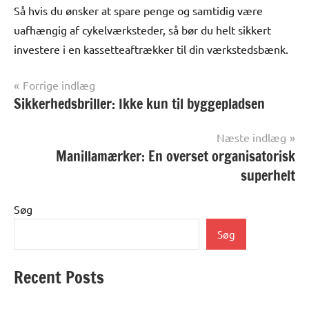
Så hvis du ønsker at spare penge og samtidig være
uafhængig af cykelværksteder, så bør du helt sikkert
investere i en kassetteaftrækker til din værkstedsbænk.
Indlægsnavigation
Forrige indlæg
Sikkerhedsbriller: Ikke kun til byggepladsen
Alle
anmeldelser
og artikler
Næste indlæg
Manillamærker: En overset organisatorisk
superhelt
Søg
Søg
Recent Posts