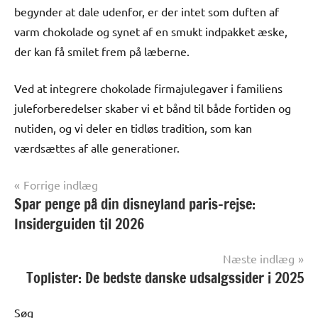
begynder at dale udenfor, er der intet som duften af
varm chokolade og synet af en smukt indpakket æske,
der kan få smilet frem på læberne.
Ved at integrere chokolade firmajulegaver i familiens
juleforberedelser skaber vi et bånd til både fortiden og
nutiden, og vi deler en tidløs tradition, som kan
værdsættes af alle generationer.
Indlægsnavigation
Forrige indlæg
Spar penge på din disneyland paris-rejse:
Alle
anmeldelser
Insiderguiden til 2026
og artikler
Næste indlæg
Toplister: De bedste danske udsalgssider i 2025
Søg