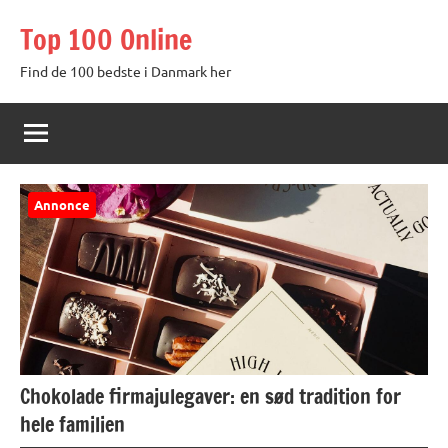
Videre
Top 100 Online
til
indhold
Find de 100 bedste i Danmark her
Annonce
Chokolade firmajulegaver: en sød tradition for
hele familien