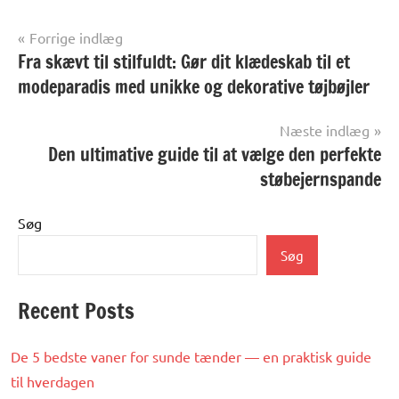
Indlægsnavigation
Forrige indlæg
Fra skævt til stilfuldt: Gør dit klædeskab til et
Alle
anmeldelser
modeparadis med unikke og dekorative tøjbøjler
og artikler
Næste indlæg
Den ultimative guide til at vælge den perfekte
støbejernspande
Søg
Søg
Recent Posts
De 5 bedste vaner for sunde tænder — en praktisk guide
til hverdagen