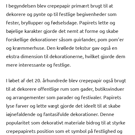
I begyndelsen blev crepepapir primært brugt til at
dekorere og pynte op til festlige begivenheder som
fester, bryllupper og fødselsdage. Papirets lette og
bøjelige karakter gjorde det nemt at forme og skabe
forskellige dekorationer såsom guirlander, pom pom’er
og kræmmerhuse. Den krøllede tekstur gav også en
ekstra dimension til dekorationerne, hvilket gjorde dem
mere interessante og festlige.
I løbet af det 20. århundrede blev crepepapir også brugt
til at dekorere offentlige rum som gader, butiksvinduer
og arrangementer som parader og festivaler. Papirets
lyse farver og lette vægt gjorde det ideelt til at skabe
iøjnefaldende og fantasifulde dekorationer. Denne
popularitet som dekorativt materiale bidrog til at styrke
crepepapirets position som et symbol på festlighed og