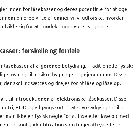
ogier inden for låsekasser og deres potentiale for at øge
Gennem en bred vifte af emner vil vi udforske, hvordan
t udvikle sig for at imødekomme vores stigende
kasser: forskelle og fordele
r låsekasser af afgørende betydning. Traditionelle fysisk
ige løsning til at sikre bygninger og ejendomme. Disse
 der skal indsættes og drejes for at låse og låse op.
rt til introduktionen af elektroniske låsekasser. Disse
etri, RFID og adgangskort til at styre adgangen til et
r man ikke en fysisk nøgle for at låse eller låse op med
 en personlig identifikation som fingeraftryk eller et