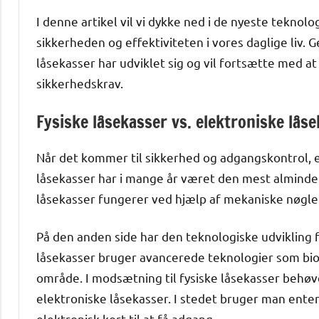
I denne artikel vil vi dykke ned i de nyeste teknol
sikkerheden og effektiviteten i vores daglige liv. 
låsekasser har udviklet sig og vil fortsætte med a
sikkerhedskrav.
Fysiske låsekasser vs. elektroniske låse
Når det kommer til sikkerhed og adgangskontrol, e
låsekasser har i mange år været den mest almindel
låsekasser fungerer ved hjælp af mekaniske nøgler,
På den anden side har den teknologiske udvikling fø
låsekasser bruger avancerede teknologier som biom
område. I modsætning til fysiske låsekasser behøve
elektroniske låsekasser. I stedet bruger man enten
elektronisk kort til at få adgang.