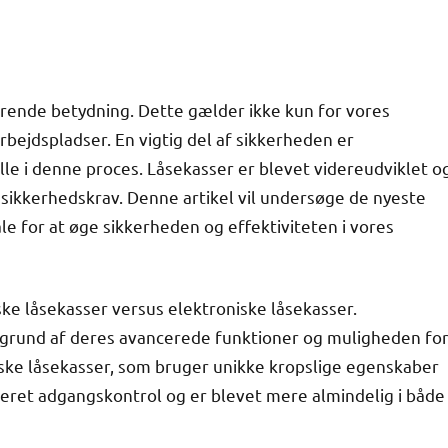
rende betydning. Dette gælder ikke kun for vores
bejdspladser. En vigtig del af sikkerheden er
olle i denne proces. Låsekasser er blevet videreudviklet o
sikkerhedskrav. Denne artikel vil undersøge de nyeste
le for at øge sikkerheden og effektiviteten i vores
iske låsekasser versus elektroniske låsekasser.
å grund af deres avancerede funktioner og muligheden fo
iske låsekasser, som bruger unikke kropslige egenskaber
ret adgangskontrol og er blevet mere almindelig i både