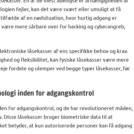
åsekasser. En af de mest åbenlyse er afhængigheden af
ogien fejler, kan det være svært eller umuligt at få
tilfælde af en nødsituation, hvor hurtig adgang er
 være mere sårbare over for hacking og cyberangreb,
ektroniske låsekasser af ens specifikke behov og krav.
hed og fleksibilitet, kan fysiske låsekasser være mere
erveje fordele og ulemper ved begge typer låsekasser, før
nologi inden for adgangskontrol
den for adgangskontrol, og de har revolutioneret måden,
v. Disse låsekasser bruger biometriske data til at
ilket betyder, at kun autoriserede personer kan få adgang