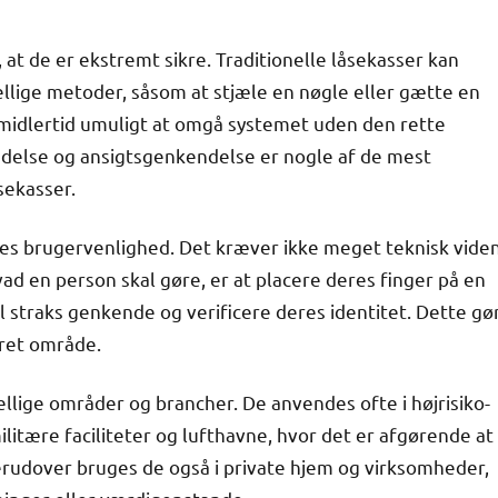
at de er ekstremt sikre. Traditionelle låsekasser kan
ellige metoder, såsom at stjæle en nøgle eller gætte en
midlertid umuligt at omgå systemet uden den rette
endelse og ansigtsgenkendelse er nogle af de mest
sekasser.
res brugervenlighed. Det kræver ikke meget teknisk vide
vad en person skal gøre, er at placere deres finger på en
l straks genkende og verificere deres identitet. Dette gø
kret område.
llige områder og brancher. De anvendes ofte i højrisiko-
tære faciliteter og lufthavne, hvor det er afgørende at
erudover bruges de også i private hjem og virksomheder,