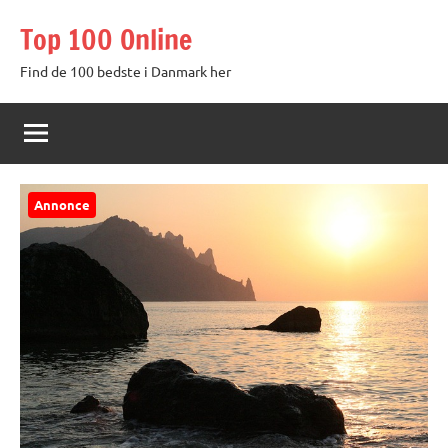
Videre
Top 100 Online
til
indhold
Find de 100 bedste i Danmark her
Annonce