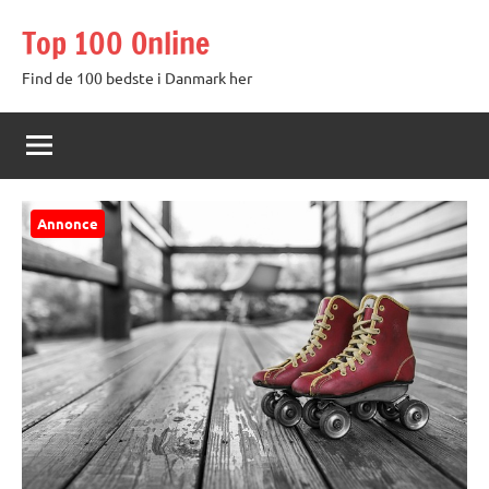
Videre
Top 100 Online
til
indhold
Find de 100 bedste i Danmark her
Annonce