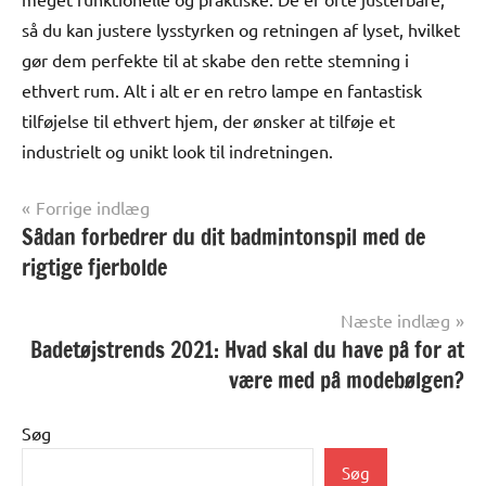
så du kan justere lysstyrken og retningen af lyset, hvilket
gør dem perfekte til at skabe den rette stemning i
ethvert rum. Alt i alt er en retro lampe en fantastisk
tilføjelse til ethvert hjem, der ønsker at tilføje et
industrielt og unikt look til indretningen.
Indlægsnavigation
Forrige indlæg
Sådan forbedrer du dit badmintonspil med de
Alle
anmeldelser
rigtige fjerbolde
og artikler
Næste indlæg
Badetøjstrends 2021: Hvad skal du have på for at
være med på modebølgen?
Søg
Søg