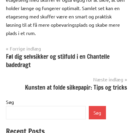
holder længe og fungerer optimalt. Samlet set kan en
etageseng med skuffer være en smart og praktisk
løsning til at få mere opbevaringsplads og skabe mere
plads i et rum.
Indlægsnavigation
Forrige indlæg
Føl dig selvsikker og stilfuld i en Chantelle
Alle
anmeldelser
badedragt
og artikler
Næste indlæg
Kunsten at folde silkepapir: Tips og tricks
Søg
Søg
Recent Posts