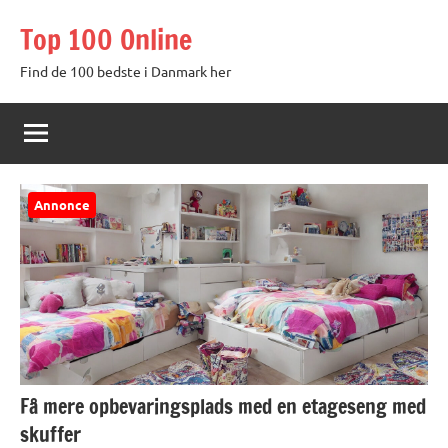
Videre
Top 100 Online
til
indhold
Find de 100 bedste i Danmark her
Annonce
Få mere opbevaringsplads med en etageseng med
skuffer