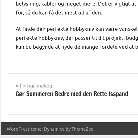
belysning, kabler og meget mere. Det er vigtigt at
for, så du kan få det mest ud af den.
At finde den perfekte hobbykniv kan være vanskeli
perfekte hobbykniv, der passer til dit projekt, bu
kan du begynde at nyde de mange fordele ved at br
Alle
anmeldelser
Indlægsnavigation
Forrige indlæg
og artikler
Gør Sommeren Bedre med den Rette Isspand
WordPress tema: Dynamico by ThemeZee.