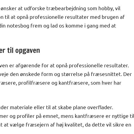
 ønsker at udforske træbearbejdning som hobby, vil
on til at opnå professionelle resultater med brugen af
 din notesbog frem og lad os komme i gang med at
er til opgaven
ven er afgørende for at opnå professionelle resultater.
rveje den ønskede form og størrelse på fræsesnittet. Der
fræsere, profilfræsere og kantfræsere, som hver har
er materiale eller til at skabe plane overflader.
ormer og profiler på emnet, mens kantfræsere er nyttige ti
 at vælge fræsejern af høj kvalitet, da dette vil sikre en