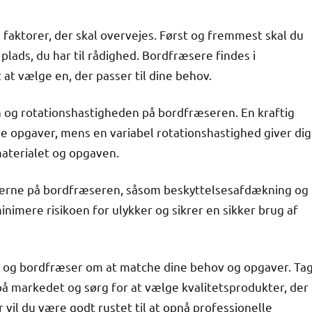
e faktorer, der skal overvejes. Først og fremmest skal du
plads, du har til rådighed. Bordfræsere findes i
t at vælge en, der passer til dine behov.
n og rotationshastigheden på bordfræseren. En kraftig
 opgaver, mens en variabel rotationshastighed giver dig
materialet og opgaven.
onerne på bordfræseren, såsom beskyttelsesafdækning og
inimere risikoen for ulykker og sikrer en sikker brug af
rn og bordfræser om at matche dine behov og opgaver. Ta
 på markedet og sørg for at vælge kvalitetsprodukter, der
 vil du være godt rustet til at opnå professionelle