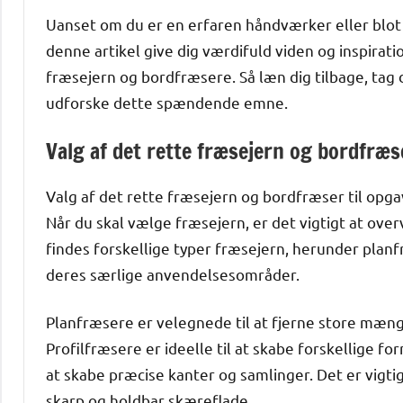
Uanset om du er en erfaren håndværker eller blot
denne artikel give dig værdifuld viden og inspirati
fræsejern og bordfræsere. Så læn dig tilbage, tag
udforske dette spændende emne.
Valg af det rette fræsejern og bordfræs
Valg af det rette fræsejern og bordfræser til opga
Når du skal vælge fræsejern, er det vigtigt at ove
findes forskellige typer fræsejern, herunder plan
deres særlige anvendelsesområder.
Planfræsere er velegnede til at fjerne store mængd
Profilfræsere er ideelle til at skabe forskellige f
at skabe præcise kanter og samlinger. Det er vigtigt
skarp og holdbar skæreflade.