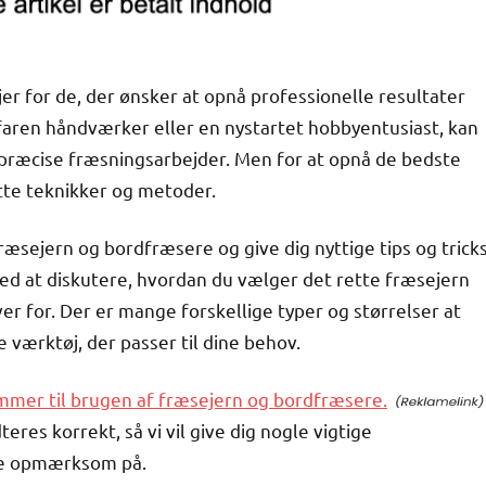
 for de, der ønsker at opnå professionelle resultater
faren håndværker eller en nystartet hobbyentusiast, kan
 præcise fræsningsarbejder. Men for at opnå de bedste
ette teknikker og metoder.
fræsejern og bordfræsere og give dig nyttige tips og trick
e med at diskutere, hvordan du vælger det rette fræsejern
er for. Der er mange forskellige typer og størrelser at
e værktøj, der passer til dine behov.
mmer til brugen af fræsejern og bordfræsere.
eres korrekt, så vi vil give dig nogle vigtige
re opmærksom på.