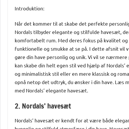
Introduktion:
Når det kommer til at skabe det perfekte personli
Nordals tilbyder elegante og stilfulde havesæt, de
komfortabelt rum. Med deres fokus på kvalitet og 
funktionelle og smukke at se på. I dette afsnit vil
gøre din have personlig og unik. Vi vil se nærmere
kan skabe din helt egen stil ved hjælp af Nordal
og minimalistisk stil eller en mere klassisk og r
opnå netop det udtryk, du ønsker i din have. Læs me
med Nordals’ elegante havesæt.
2. Nordals’ havesæt
Nordals’ havesæt er kendt for at være både elegant
hyggelig og stilfuld atmosfære i din have. Haves