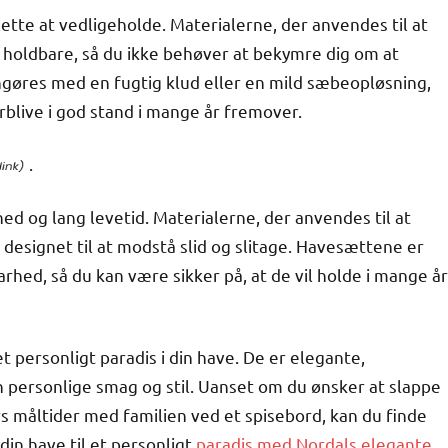
ette at vedligeholde. Materialerne, der anvendes til at
 holdbare, så du ikke behøver at bekymre dig om at
ngøres med en fugtig klud eller en mild sæbeopløsning,
rblive i god stand i mange år fremover.
.
d og lang levetid. Materialerne, der anvendes til at
r designet til at modstå slid og slitage. Havesættene er
rhed, så du kan være sikker på, at de vil holde i mange år
et personligt paradis i din have. De er elegante,
in personlige smag og stil. Uanset om du ønsker at slappe
s måltider med familien ved et spisebord, kan du finde
din have til et personligt
paradis med Nordals elegante