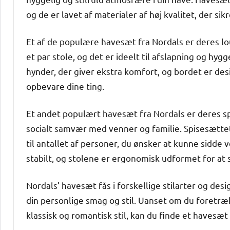
og de er lavet af materialer af høj kvalitet, der si
Et af de populære havesæt fra Nordals er deres lo
et par stole, og det er ideelt til afslapning og hy
hynder, der giver ekstra komfort, og bordet er d
opbevare dine ting.
Et andet populært havesæt fra Nordals er deres sp
socialt samvær med venner og familie. Spisesættet 
til antallet af personer, du ønsker at kunne sidde
stabilt, og stolene er ergonomisk udformet for at
Nordals’ havesæt fås i forskellige stilarter og desi
din personlige smag og stil. Uanset om du foretræ
klassisk og romantisk stil, kan du finde et havesæt 