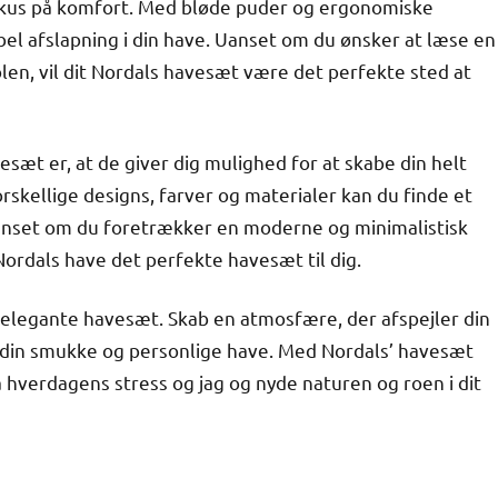
okus på komfort. Med bløde puder og ergonomiske
el afslapning i din have. Uanset om du ønsker at læse en
olen, vil dit Nordals havesæt være det perfekte sted at
sæt er, at de giver dig mulighed for at skabe din helt
orskellige designs, farver og materialer kan du finde et
 Uanset om du foretrækker en moderne og minimalistisk
l Nordals have det perfekte havesæt til dig.
’ elegante havesæt. Skab en atmosfære, der afspejler din
i din smukke og personlige have. Med Nordals’ havesæt
a hverdagens stress og jag og nyde naturen og roen i dit