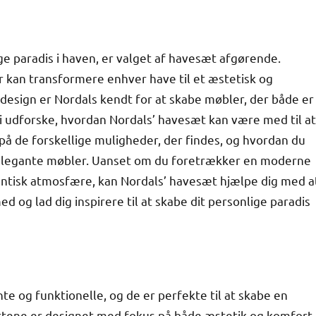
ge paradis i haven, er valget af havesæt afgørende.
r kan transformere enhver have til et æstetisk og
design er Nordals kendt for at skabe møbler, der både er
 vi udforske, hvordan Nordals’ havesæt kan være med til at
 på de forskellige muligheder, der findes, og hvordan du
s’ elegante møbler. Uanset om du foretrækker en moderne
omantisk atmosfære, kan Nordals’ havesæt hjælpe dig med a
d og lad dig inspirere til at skabe dit personlige paradis
e og funktionelle, og de er perfekte til at skabe en
ættene er designet med fokus på både æstetik og komfort,