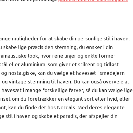
nge muligheder for at skabe din personlige stil i haven.
 skabe lige præcis den stemning, du ønsker i din
malistiske look, hvor rene linjer og enkle former
tål eller aluminium, som giver et stilrent og tidløst
e og nostalgiske, kan du vælge et havesæt i smedejern
e og vintage-stemning til haven. Du kan også overveje at
der havesæt i mange forskellige farver, så du kan vælge lige
Uanset om du foretrækker en elegant sort eller hvid, eller
ariant, kan du finde det hos Nordals. Med deres elegante
 stil i haven og skabe et paradis, der afspejler din