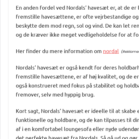
En anden fordel ved Nordals’ havesæt er, at de er l
fremstille havesættene, er ofte vejrbestandige og
beskytte dem mod regn, sol og vind. De kan let re
og de kræver ikke meget vedligeholdelse for at fo
Her finder du mere information om
nordal
Nordals’ havesæt er også kendt for deres holdbarhe
fremstille havesættene, er af høj kvalitet, og de e
også konstrueret med fokus på stabilitet og holdba
fremover, selv med hyppig brug.
Kort sagt, Nordals’ havesæt er ideelle til at skabe 
funktionelle og holdbare, og de kan tilpasses til d
af i en komfortabel loungesofa eller nyde udendør
det perfekte havesæt fra Nordals. Så gå ud og gør 