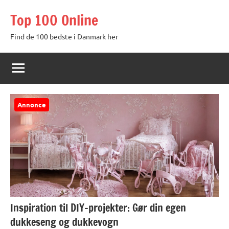
Videre
Top 100 Online
til
indhold
Find de 100 bedste i Danmark her
Annonce
Inspiration til DIY-projekter: Gør din egen
dukkeseng og dukkevogn