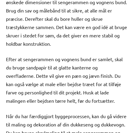
ønskede dimensioner til sengerammen og vognens bund.
Brug din sav og målebånd til at sikre, at alle mål er
præcise. Derefter skal du bore huller og skrue
træstykkerne sammen. Det kan være en god idé at bruge
skruer i stedet for søm, da det giver en mere stabil og
holdbar konstruktion.
Efter at sengerammen og vognens bund er samlet, skal
du bruge sandpapir til at glatte kanterne og
overfladerne. Dette vil give en pæn og jævn finish. Du
kan også vælge at male eller bejdse træet for at tilføje
farve og personlighed til dit projekt. Husk at lade
malingen eller bejdsen tørre helt, før du fortsætter.
Når du har færdiggjort byggeprocessen, kan du gå videre
til maling og dekoration af din dukkeseng og dukkevogn.
Du kan bruge akrylmaling til at male sengerammen og