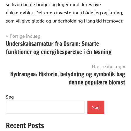
se hvordan de bruger og leger med deres nye
dukkemøbler. Det er en investering i både leg og læring,
som vil give glæde og underholdning i lang tid fremover.
Indlægsnavigation
Forrige indlæg
Underskabsarmatur fra Osram: Smarte
Alle
anmeldelser
funktioner og energibesparelse i én løsning
og artikler
Næste indlæg
Hydrangea: Historie, betydning og symbolik bag
denne populære blomst
Søg
Søg
Recent Posts