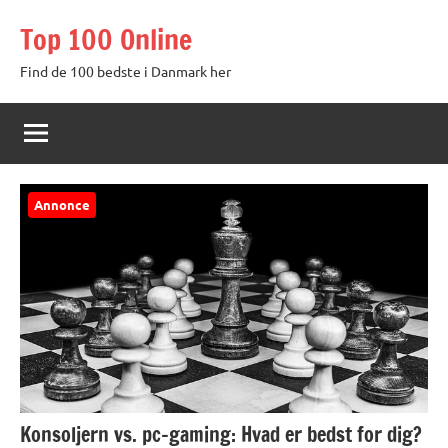
Videre
Top 100 Online
til
indhold
Find de 100 bedste i Danmark her
Annonce
Konsoljern vs. pc-gaming: Hvad er bedst for dig?