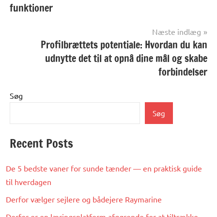
anmeldelser
funktioner
og artikler
Næste indlæg
Profilbrættets potentiale: Hvordan du kan
udnytte det til at opnå dine mål og skabe
forbindelser
Søg
Søg
Recent Posts
De 5 bedste vaner for sunde tænder — en praktisk guide
til hverdagen
Derfor vælger sejlere og bådejere Raymarine
Derfor er en læringsplatform afgørende for at tiltrække