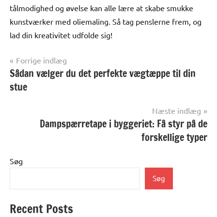
tålmodighed og øvelse kan alle lære at skabe smukke
kunstværker med oliemaling. Så tag penslerne frem, og
lad din kreativitet udfolde sig!
Indlægsnavigation
Forrige indlæg
Sådan vælger du det perfekte vægtæppe til din
Alle
anmeldelser
stue
og artikler
Næste indlæg
Dampspærretape i byggeriet: Få styr på de
forskellige typer
Søg
Søg
Recent Posts