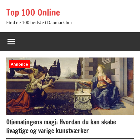
Videre
Top 100 Online
til
indhold
Find de 100 bedste i Danmark her
Annonce
Oliemalingens magi: Hvordan du kan skabe
livagtige og varige kunstværker