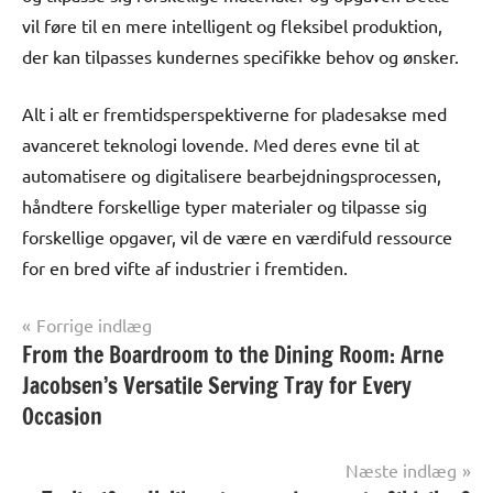
vil føre til en mere intelligent og fleksibel produktion,
der kan tilpasses kundernes specifikke behov og ønsker.
Alt i alt er fremtidsperspektiverne for pladesakse med
avanceret teknologi lovende. Med deres evne til at
automatisere og digitalisere bearbejdningsprocessen,
håndtere forskellige typer materialer og tilpasse sig
forskellige opgaver, vil de være en værdifuld ressource
for en bred vifte af industrier i fremtiden.
Indlægsnavigation
Forrige indlæg
From the Boardroom to the Dining Room: Arne
Alle
anmeldelser
Jacobsen’s Versatile Serving Tray for Every
og artikler
Occasion
Næste indlæg