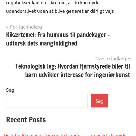
regnbukser kan du sikre dig, at du kan nyde
udendørslivet uden at blive generet af dårligt vejr.
Indlægsnavigation
Forrige indlæg
Kikærtemel: Fra hummus til pandekager –
Alle
anmeldelser
udforsk dets mangfoldighed
og artikler
Næste indlæg
Teknologisk leg: Hvordan fjernstyrede biler til
børn udvikler interesse for ingeniørkunst
Søg
Søg
Recent Posts
De 5 bedste vaner for sunde tænder — en praktisk guide