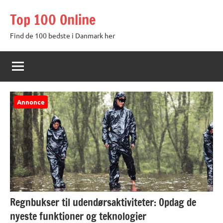
Videre
Top 100 Online
til
indhold
Find de 100 bedste i Danmark her
Annonce
Regnbukser til udendørsaktiviteter: Opdag de
nyeste funktioner og teknologier