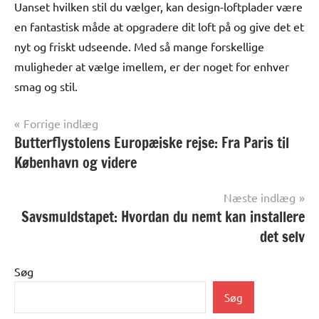
Uanset hvilken stil du vælger, kan design-loftplader være
en fantastisk måde at opgradere dit loft på og give det et
nyt og friskt udseende. Med så mange forskellige
muligheder at vælge imellem, er der noget for enhver
smag og stil.
Indlægsnavigation
Forrige indlæg
Butterflystolens Europæiske rejse: Fra Paris til
Alle
anmeldelser
København og videre
og artikler
Næste indlæg
Savsmuldstapet: Hvordan du nemt kan installere
det selv
Søg
Søg