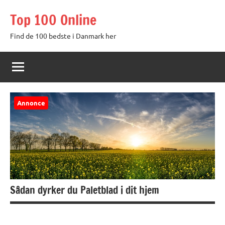
Videre
Top 100 Online
til
indhold
Find de 100 bedste i Danmark her
Annonce
Sådan dyrker du Paletblad i dit hjem