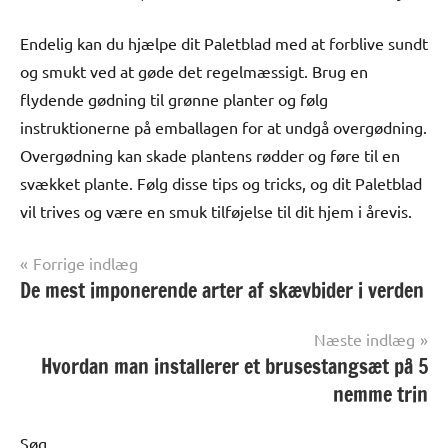
Endelig kan du hjælpe dit Paletblad med at forblive sundt
og smukt ved at gøde det regelmæssigt. Brug en
flydende gødning til grønne planter og følg
instruktionerne på emballagen for at undgå overgødning.
Overgødning kan skade plantens rødder og føre til en
svækket plante. Følg disse tips og tricks, og dit Paletblad
vil trives og være en smuk tilføjelse til dit hjem i årevis.
Indlægsnavigation
Forrige indlæg
De mest imponerende arter af skævbider i verden
Alle
anmeldelser
og artikler
Næste indlæg
Hvordan man installerer et brusestangsæt på 5
nemme trin
Søg