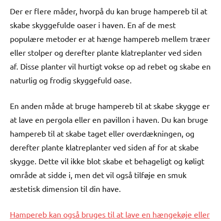
Der er flere måder, hvorpå du kan bruge hampereb til at
skabe skyggefulde oaser i haven. En af de mest
populære metoder er at hænge hampereb mellem træer
eller stolper og derefter plante klatreplanter ved siden
af. Disse planter vil hurtigt vokse op ad rebet og skabe en
naturlig og frodig skyggefuld oase.
En anden måde at bruge hampereb til at skabe skygge er
at lave en pergola eller en pavillon i haven. Du kan bruge
hampereb til at skabe taget eller overdækningen, og
derefter plante klatreplanter ved siden af for at skabe
skygge. Dette vil ikke blot skabe et behageligt og køligt
område at sidde i, men det vil også tilføje en smuk
æstetisk dimension til din have.
Hampereb kan også bruges til at lave en hængekøje eller