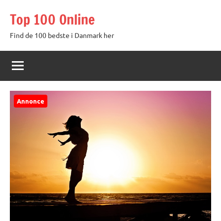
Videre
Top 100 Online
til
indhold
Find de 100 bedste i Danmark her
Annonce