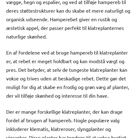
vægge, hegn og espalier, og ved at tilføje hampereb til
deres støttestrukturer kan du skabe et mere naturligt og
organisk udseende. Hamperebet giver en rustik og
æstetisk appel, der passer perfekt til klatreplanternes
naturlige skønhed.
En af fordelene ved at bruge hampereb til klatreplanter
er, at rebet er meget holdbart og kan modstå vægt og
pres. Det betyder, at selv de tungeste klatreplanter kan
vokse og trives uden at beskadige rebet. Dette gør det
muligt for dig at skabe en frodig og grøn væg af planter,
der vil tilføje skønhed og interesse til din have.
Der er mange forskellige klatreplanter, der kan drage
fordel af brugen af hampereb. Nogle populære valg
inkluderer klematis, klatreroser, slyngplanter og
vinranker. Disse planter har tendens til at vokse hurtigt