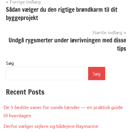
Indlægsnavigation
Forrige indlæg
Sådan vælger du den rigtige brøndkarm til dit
Alle
anmeldelser
byggeprojekt
og artikler
Næste indlæg
Undgå rygsmerter under løvrivningen med disse
tips
Søg
Søg
Recent Posts
De 5 bedste vaner for sunde tænder — en praktisk guide
til hverdagen
Derfor vælger sejlere og bådejere Raymarine