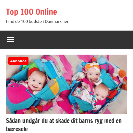
Videre
Top 100 Online
til
indhold
Find de 100 bedste i Danmark her
Annonce
Sådan undgår du at skade dit barns ryg med en
bæresele