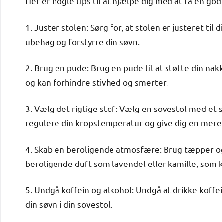
Her er nogle tips til at hjælpe dig med at få en god
1. Juster stolen: Sørg for, at stolen er justeret til d
ubehag og forstyrre din søvn.
2. Brug en pude: Brug en pude til at støtte din na
og kan forhindre stivhed og smerter.
3. Vælg det rigtige stof: Vælg en sovestol med et 
regulere din kropstemperatur og give dig en mere
4. Skab en beroligende atmosfære: Brug tæpper og
beroligende duft som lavendel eller kamille, som 
5. Undgå koffein og alkohol: Undgå at drikke koffei
din søvn i din sovestol.