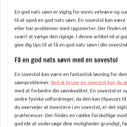
En god nats søvn er vigtig for vores velvære og su
til at opnå en god nats søvn. En sovestol kan være 
eller har problemer med rygsmerter. Der findes e
svært at vælge den rigtige. I denne artikel vil vi g
give dig tips til at få en god nats søvn i din sovest
Få en god nats søvn med en sovestol
En sovestol kan være en fantastisk løsning for dem,
søvnproblemer.
Ved at bruge en sovestol kan du 
med at forbedre din søvnkvalitet. En sovestol er o
andre fysiske udfordringer, da den kan tilpasses ti
du overvejer at investere i en sovestol, er det vigt
præferencer. Der findes en række forskellige mode
god idé at undersøge dine muligheder grundigt, fø