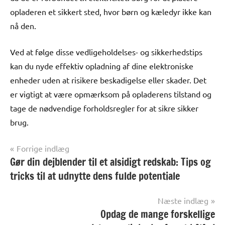
opladeren et sikkert sted, hvor børn og kæledyr ikke kan
nå den.
Ved at følge disse vedligeholdelses- og sikkerhedstips
kan du nyde effektiv opladning af dine elektroniske
enheder uden at risikere beskadigelse eller skader. Det
er vigtigt at være opmærksom på opladerens tilstand og
tage de nødvendige forholdsregler for at sikre sikker
brug.
Indlægsnavigation
Forrige indlæg
Gør din dejblender til et alsidigt redskab: Tips og
Alle
anmeldelser
tricks til at udnytte dens fulde potentiale
og artikler
Næste indlæg
Opdag de mange forskellige