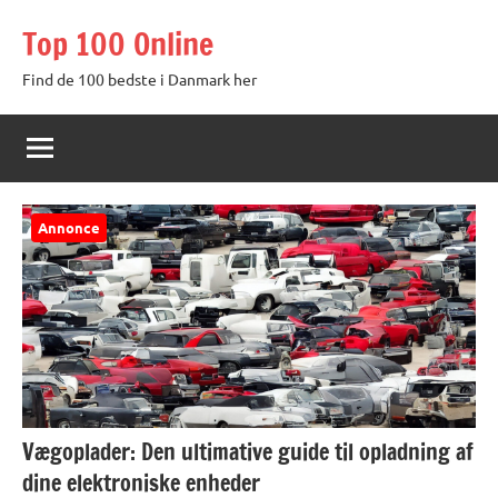
Videre
Top 100 Online
til
indhold
Find de 100 bedste i Danmark her
Annonce
Vægoplader: Den ultimative guide til opladning af
dine elektroniske enheder