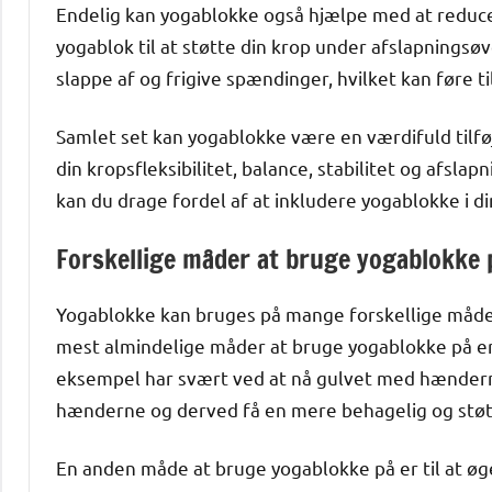
Endelig kan yogablokke også hjælpe med at reduce
yogablok til at støtte din krop under afslapningsøv
slappe af og frigive spændinger, hvilket kan føre t
Samlet set kan yogablokke være en værdifuld tilføj
din kropsfleksibilitet, balance, stabilitet og afsl
kan du drage fordel af at inkludere yogablokke i d
Forskellige måder at bruge yogablokke 
Yogablokke kan bruges på mange forskellige måder,
mest almindelige måder at bruge yogablokke på er so
eksempel har svært ved at nå gulvet med hænderne
hænderne og derved få en mere behagelig og støt
En anden måde at bruge yogablokke på er til at øge 