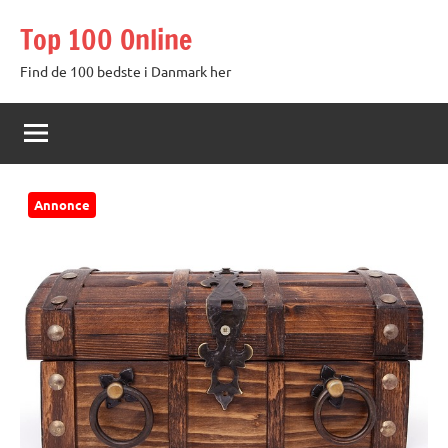
Videre
Top 100 Online
til
indhold
Find de 100 bedste i Danmark her
Annonce