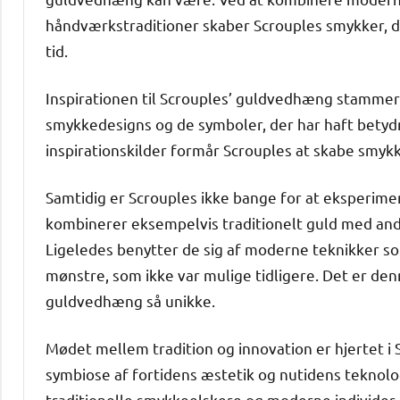
håndværkstraditioner skaber Scrouples smykker, 
tid.
Inspirationen til Scrouples’ guldvedhæng stammer f
smykkedesigns og de symboler, der har haft betyd
inspirationskilder formår Scrouples at skabe smykk
Samtidig er Scrouples ikke bange for at eksperim
kombinerer eksempelvis traditionelt guld med andr
Ligeledes benytter de sig af moderne teknikker so
mønstre, som ikke var mulige tidligere. Det er den
guldvedhæng så unikke.
Mødet mellem tradition og innovation er hjertet i
symbiose af fortidens æstetik og nutidens teknolog
traditionelle smykkeelskere og moderne individer, 