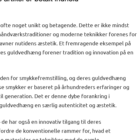
 ofte noget unikt og betagende. Dette er ikke mindst
 håndværkstraditioner og moderne teknikker forenes for
favner nutidens æstetik. Et fremragende eksempel på
res guldvedhæng forener tradition og innovation på en
 inden for smykkefremstilling, og deres guldvedhæng
se smykker er baseret på århundreders erfaringer og
til generation. Det er denne dybe forankring i
 guldvedhæng en særlig autenticitet og æstetik.
de har også en innovativ tilgang til deres
fordre de konventionelle rammer for, hvad et
 materialer og teknikker med de gamle