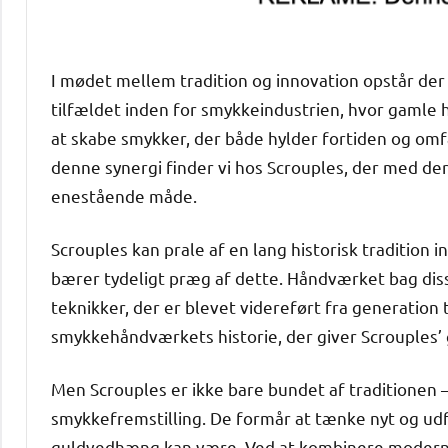
I mødet mellem tradition og innovation opstår der
tilfældet inden for smykkeindustrien, hvor gamle
at skabe smykker, der både hylder fortiden og om
denne synergi finder vi hos Scrouples, der med de
enestående måde.
Scrouples kan prale af en lang historisk tradition
bærer tydeligt præg af dette. Håndværket bag dis
teknikker, der er blevet videreført fra generation 
smykkehåndværkets historie, der giver Scrouples’
Men Scrouples er ikke bare bundet af traditionen – 
smykkefremstilling. De formår at tænke nyt og ud
guldvedhæng kan være. Ved at kombinere moderne