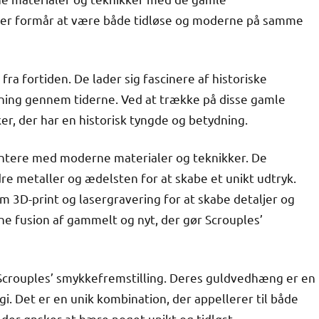
der formår at være både tidløse og moderne på samme
ra fortiden. De lader sig fascinere af historiske
ning gennem tiderne. Ved at trække på disse gamle
er, der har en historisk tyngde og betydning.
entere med moderne materialer og teknikker. De
e metaller og ædelsten for at skabe et unikt udtryk.
m 3D-print og lasergravering for at skabe detaljer og
ne fusion af gammelt og nyt, der gør Scrouples’
 Scrouples’ smykkefremstilling. Deres guldvedhæng er en
i. Det er en unik kombination, der appellerer til både
der ønsker at bære noget unikt og tidløst.