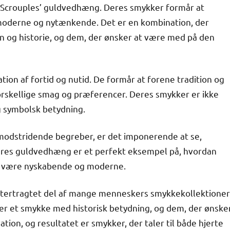
 i Scrouples’ guldvedhæng. Deres smykker formår at
 moderne og nytænkende. Det er en kombination, der
ion og historie, og dem, der ønsker at være med på den
ion af fortid og nutid. De formår at forene tradition og
orskellige smag og præferencer. Deres smykker er ikke
g symbolsk betydning.
m modstridende begreber, er det imponerende at se,
Deres guldvedhæng er et perfekt eksempel på, hvordan
ig være nyskabende og moderne.
ftertragtet del af mange menneskers smykkekollektioner
ter et smykke med historisk betydning, og dem, der ønske
ion, og resultatet er smykker, der taler til både hjerte